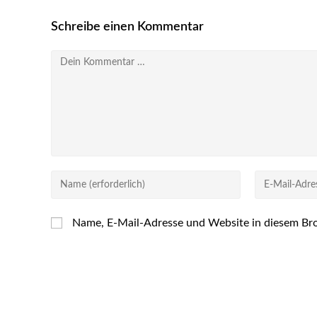
Schreibe einen Kommentar
Kommentar
Gib
Gib
deinen
deine
Namen
E-
Name, E-Mail-Adresse und Website in diesem Br
oder
Mail-
Benutzernamen
Adresse
zum
zum
Kommentieren
Kommentiere
ein
ein