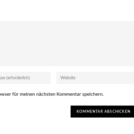
Gib
deine
Website-
owser für meinen nächsten Kommentar speichern.
URL
ein
(optional)
n