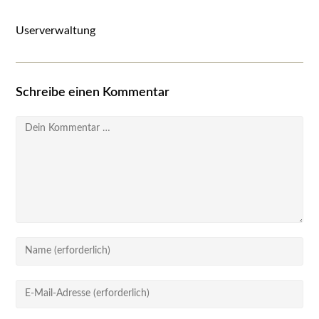
Userverwaltung
Schreibe einen Kommentar
Kommentar
Gib
deinen
Namen
Gib
oder
deine
Benutzernamen