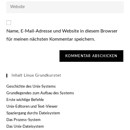
E-
Gib
zum
Mail-
deine
Kommentieren
Adresse
Website-
ein
zum
URL
Kommentieren
Name, E-Mail-Adresse und Website in diesem Browser
ein
ein
für meinen nächsten Kommentar speichern.
(optional)
Inhalt Linux Grundkurstet
Geschichte des Unix-Systems
Grundlegendes zum Aufbau des Systems
Erste wichtige Befehle
Unix-Editoren und Text-Viewer
Spaziergang durchs Dateisystem
Das Prozess-System
Das Unix-Dateisystem