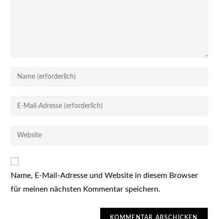
Gib
deinen
Namen
Gib
oder
deine
Benutzernamen
E-
Gib
zum
Mail-
deine
Kommentieren
Adresse
Website-
ein
zum
URL
Kommentieren
Name, E-Mail-Adresse und Website in diesem Browser
ein
ein
für meinen nächsten Kommentar speichern.
(optional)