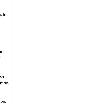
n, im
en
u
rden
t die
ion.