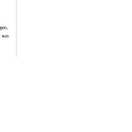
.
gen,
r aus