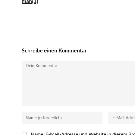
man(1)
Schreibe einen Kommentar
Kommentar
Gib
Gib
deinen
deine
Namen
E-
Name, E-Mail-Adresse und Website in diesem Br