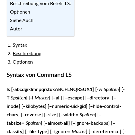
Beschreibung vom Befehl LS:
Optionen
Siehe Auch
Autor
Syntax
Beschreibung
Optionen
Syntax von Command LS
ls
[
-abcdgiklmnpqrstuxABCFLNQRSUX1
] [
-w
Spalten
] [
-
T
Spalten
] [
-I
Muster
] [
–all
] [
–escape
] [
–directory
] [
–
inode
] [
–kilobytes
] [
–numeric-uid-gid
] [
–hide-control-
chars
] [
–reverse
] [
–size
] [
–width=
Spalten
] [
–
tabsize=
Spalten
] [
–almost-all
] [
–ignore-backups
] [
–
classify
] [
–file-type
] [
–ignore=
Muster
] [
–dereference
] [
–