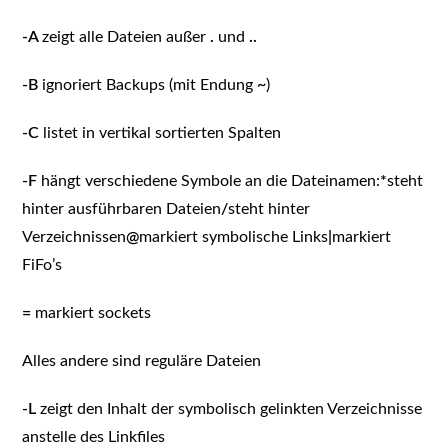
-A
zeigt alle Dateien außer
.
und
..
-B
ignoriert Backups (mit Endung
~
)
-C
listet in vertikal sortierten Spalten
-F
hängt verschiedene Symbole an die Dateinamen:
*
steht
hinter ausführbaren Dateien
/
steht hinter
Verzeichnissen
@
markiert symbolische Links
|
markiert
FiFo’s
=
markiert sockets
Alles andere sind reguläre Dateien
-L
zeigt den Inhalt der symbolisch gelinkten Verzeichnisse
anstelle des Linkfiles