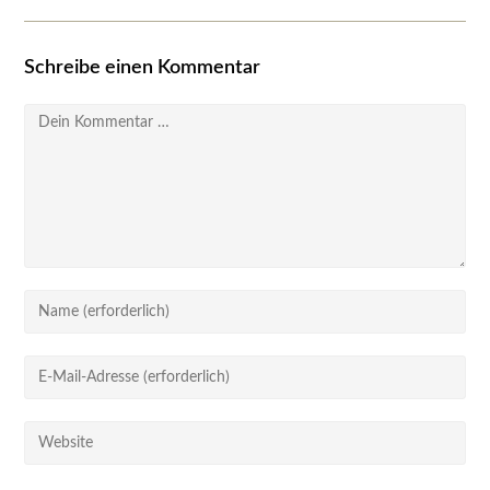
Schreibe einen Kommentar
Kommentar
Gib
deinen
Namen
Gib
oder
deine
Benutzernamen
E-
Gib
zum
Mail-
deine
Kommentieren
Adresse
Website-