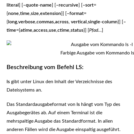
literal
] [
–quote-name
] [
–recursive
] [
–sort
=
{
none
,
time
,
size
,
extension
}] [
–format
=
{
long
,
verbose
,
commas
,
across
,
vertical
,
single-column
}] [
–
time
={
atime
,
access
,
use
,
ctime
,
status
}] [
Pfad
…]
Farbige Ausgabe vom Kommando ls 
Beschreibung vom Befehl LS:
ls
gibt unter Linux den Inhalt der Verzeichnisse des
Dateisystems an.
Das Standardausgabeformat von
ls
hängt vom Typ des
Ausgabegerätes ab. Auf einem Terminal ist die
mehrspaltige Ausgabe das Standardformat. In allen
anderen Fällen wird die Ausgabe einspaltig ausgeführt.