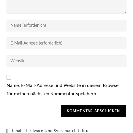
Gib
deinen
Namen
Gib
oder
deine
Benutzernamen
E-
Gib
zum
Mail-
deine
Kommentieren
Adresse
Website-
ein
zum
URL
Kommentieren
Name, E-Mail-Adresse und Website in diesem Browser
ein
ein
für meinen nächsten Kommentar speichern.
(optional)
Inhalt Hardware Und Systemarchitektur