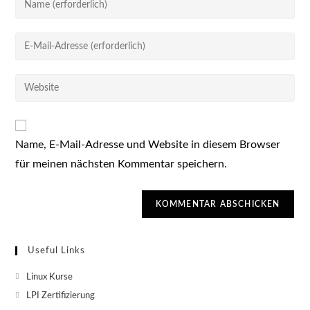
deinen
Namen
Gib
oder
deine
Benutzernamen
E-
Gib
zum
Mail-
deine
Kommentieren
Adresse
Website-
ein
zum
URL
Kommentieren
Name, E-Mail-Adresse und Website in diesem Browser
ein
ein
für meinen nächsten Kommentar speichern.
(optional)
Useful Links
Linux Kurse
LPI Zertifizierung