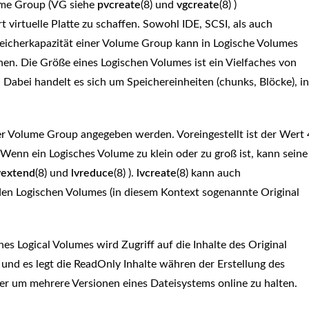
lume Group (VG siehe
pvcreate
(8) und
vgcreate
(8) )
virtuelle Platte zu schaffen. Sowohl IDE, SCSI, als auch
peicherkapazität einer Volume Group kann in Logische Volumes
ionen. Die Größe eines Logischen Volumes ist ein Vielfaches von
). Dabei handelt es sich um Speichereinheiten (chunks, Blöcke), in
r Volume Group angegeben werden. Voreingestellt ist der Wert 
Wenn ein Logisches Volume zu klein oder zu groß ist, kann seine
vextend
(8) und
lvreduce
(8) ).
lvcreate
(8) kann auch
n Logischen Volumes (in diesem Kontext sogenannte Original
s Logical Volumes wird Zugriff auf die Inhalte des Original
 und es legt die ReadOnly Inhalte währen der Erstellung des
er um mehrere Versionen eines Dateisystems online zu halten.