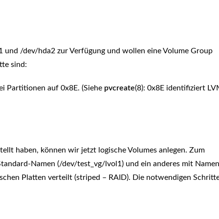
db1 und /dev/hda2 zur Verfügung und wollen eine Volume Group
te sind:
ei Partitionen auf 0x8E. (Siehe
pvcreate
(8): 0x8E identifiziert L
ellt haben, können wir jetzt logische Volumes anlegen. Zum
Standard-Namen (/dev/test_vg/lvol1) und ein anderes mit Name
schen Platten verteilt (striped – RAID). Die notwendigen Schritt