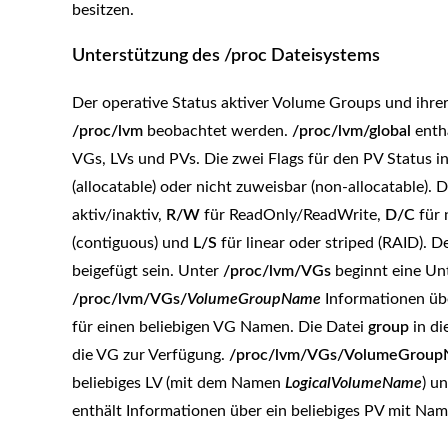
besitzen.
Unterstützung des /proc Dateisystems
Der operative Status aktiver Volume Groups und ihre
/proc/lvm
beobachtet werden.
/proc/lvm/global
enth
VGs, LVs und PVs. Die zwei Flags für den PV Status
(allocatable) oder nicht zuweisbar (non-allocatable).
aktiv/inaktiv,
R/W
für ReadOnly/ReadWrite,
D/C
für 
(contiguous) und
L/S
für linear oder striped (RAID). 
beigefügt sein. Unter
/proc/lvm/VGs
beginnt eine Unt
/proc/lvm/VGs/
VolumeGroupName
Informationen übe
für einen beliebigen VG Namen. Die Datei
group
in di
die VG zur Verfügung.
/proc/lvm/VGs/VolumeGroup
beliebiges LV (mit dem Namen
LogicalVolumeName
) u
enthält Informationen über ein beliebiges PV mit Na