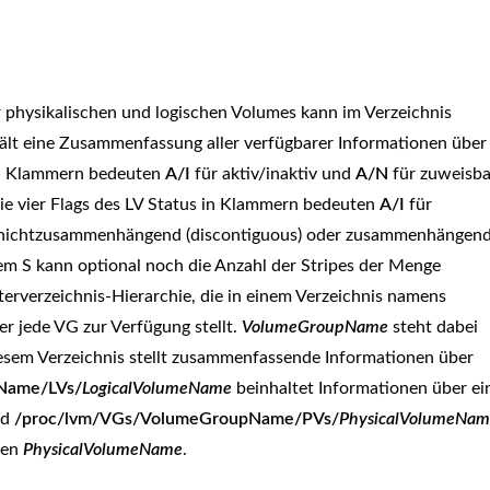
r physikalischen und logischen Volumes kann im Verzeichnis
ält eine Zusammenfassung aller verfügbarer Informationen über
 in Klammern bedeuten
A/I
für aktiv/inaktiv und
A/N
für zuweisba
 Die vier Flags des LV Status in Klammern bedeuten
A/I
für
nichtzusammenhängend (discontiguous) oder zusammenhängen
Dem S kann optional noch die Anzahl der Stripes der Menge
erverzeichnis-Hierarchie, die in einem Verzeichnis namens
r jede VG zur Verfügung stellt.
VolumeGroupName
steht dabei
esem Verzeichnis stellt zusammenfassende Informationen über
Name/LVs/
LogicalVolumeName
beinhaltet Informationen über ei
nd
/proc/lvm/VGs/VolumeGroupName/PVs/
PhysicalVolumeNam
men
PhysicalVolumeName
.