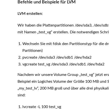
Befehle und Beispiele für LVM
LVM erstellen
:
Wir haben die Plattenpartitionen /dev/sda3, /dev/s
mit Namen „test_vg“ erstellen. Die notwendigen Schrit
Wechseln Sie mit fdisk den Partitionstyp für die dr
Partitionen)
pvcreate /dev/sda3 /dev/sdb1 /dev/hda2
vgcreate test_vg /dev/sda3 /dev/sdb1 /dev/hda2
Nachdem wir unsere Volume Group „test_vg“ jetzt erst
Beispiel ein Logiches Volume der Größe 100 MB und 
„my_test_lv“, 200 MB groß und über alle drei physikali
sind:
lvcreate -L 100 test_vg