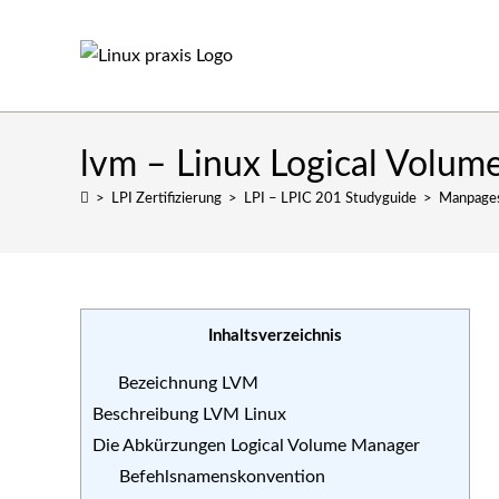
Zum
Inhalt
springen
lvm – Linux Logical Volu
>
LPI Zertifizierung
>
LPI – LPIC 201 Studyguide
>
Manpage
Inhaltsverzeichnis
Bezeichnung LVM
Beschreibung LVM Linux
Die Abkürzungen Logical Volume Manager
Befehlsnamenskonvention