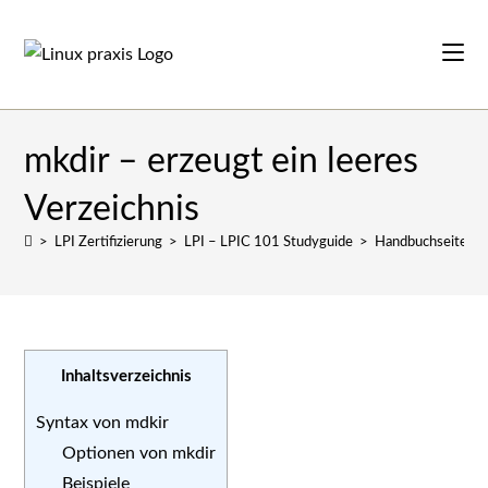
Zum
Inhalt
springen
mkdir – erzeugt ein leeres
Verzeichnis
>
LPI Zertifizierung
>
LPI – LPIC 101 Studyguide
>
Handbuchseiten
Inhaltsverzeichnis
Syntax von mdkir
Optionen von mkdir
Beispiele