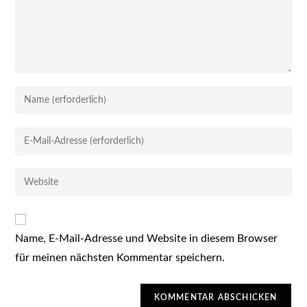
Gib
deinen
Namen
Gib
oder
deine
Benutzernamen
E-
Gib
zum
Mail-
deine
Kommentieren
Adresse
Website-
ein
zum
URL
Kommentieren
Name, E-Mail-Adresse und Website in diesem Browser
ein
ein
für meinen nächsten Kommentar speichern.
(optional)