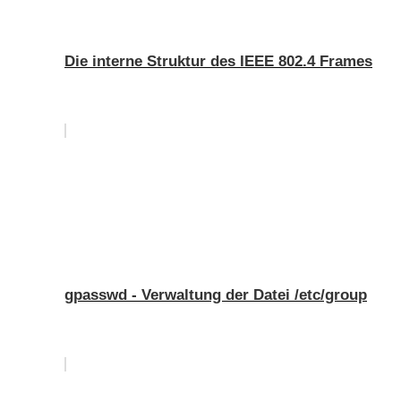
Die interne Struktur des IEEE 802.4 Frames
gpasswd - Verwaltung der Datei /etc/group