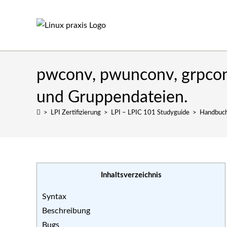
Zum
Inhalt
springen
pwconv, pwunconv, grpcon
und Gruppendateien.
>
LPI Zertifizierung
>
LPI – LPIC 101 Studyguide
>
Handbuch
Inhaltsverzeichnis
Syntax
Beschreibung
Bugs