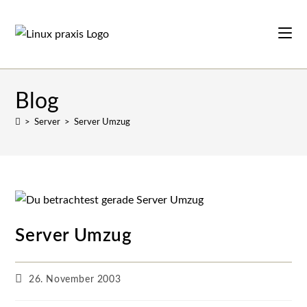
Zum
Inhalt
springen
Blog
>
Server
>
Server Umzug
Server Umzug
Beitrag
26. November 2003
veröffentlicht: