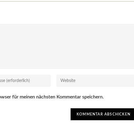
Gib
deine
Website-
owser für meinen nächsten Kommentar speichern.
URL
ein
(optional)
n