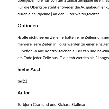
übergeben, die nur von der Standardeingabe lesen. 
Für die Übergabe steht entweder die Ausgabeumlenku
durch eine Pipeline
|
an den Filter weitergeleitet.
Optionen
-b
alle nicht leeren Zeilen erhalten eine Zeilennumme
mehrere leere Zeilen in Folge werden zu einer einzig
Funktion
-v
alle Kontrollzeichen außer
tab
und
newli
am Ende jeder Zeile aus
-T
die
tab
werden als
^I
angez
Siehe Auch
tac
(1)
Autor
Torbjorn Granlund und Richard Stallman