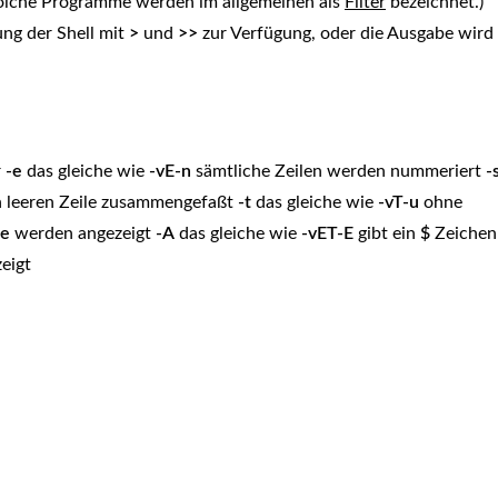
(Solche Programme werden im allgemeinen als
Filter
bezeichnet.)
ng der Shell mit
>
und
>>
zur Verfügung, oder die Ausgabe wird
r
-e
das gleiche wie
-vE
-n
sämtliche Zeilen werden nummeriert
-
en leeren Zeile zusammengefaßt
-t
das gleiche wie
-vT
-u
ohne
ne
werden angezeigt
-A
das gleiche wie
-vET
-E
gibt ein
$
Zeichen
eigt