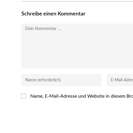
Schreibe einen Kommentar
Kommentar
Gib
Gib
deinen
deine
Namen
E-
Name, E-Mail-Adresse und Website in diesem Br
oder
Mail-
Benutzernamen
Adresse
zum
zum
Kommentieren
Kommentiere
ein
ein