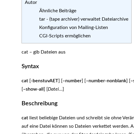
Autor
Ähnliche Beiträge
tar - (tape archiver) verwaltet Dateiarchive
Konfiguration von Mailing-Listen
CGI-Scripts ermöglichen
cat – gib Dateien aus
Syntax
cat
[
-benstuvAET
] [
–number
] [
–number-nonblank
] [
–
[
–show-all
] [
Datei
…]
Beschreibung
cat
liest beliebige Dateien und schreibt sie ohne Ve
auf eine Datei können so Dateien verkettet werden.