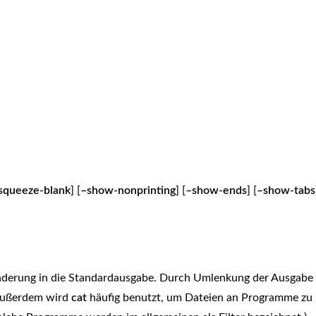
squeeze-blank
] [
–show-nonprinting
] [
–show-ends
] [
–show-tabs
ränderung in die Standardausgabe. Durch Umlenkung der Ausgabe
 Außerdem wird
cat
häufig benutzt, um Dateien an Programme zu