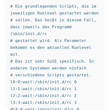
# Die grundlegenden Scripts, die im 
jeweiligen Runlevel gestartet werden

# sollen. Das heißt in diesem Fall, 
dass jeweils das Programm 
/sbin/init.d/rc

# gestartet wird. Als Parameter 
bekommt es den aktuellen Runlevel 
mit. 

# Das ist sehr SuSE spezifisch. In 
anderen Systemen werden einfach

# verschiedene Scripts gestartet.

l0:0:wait:/sbin/init.d/rc 0

l1:1:wait:/sbin/init.d/rc 1

l2:2:wait:/sbin/init.d/rc 2

l3:3:wait:/sbin/init.d/rc 3

#l4:4:wait:/sbin/init.d/rc 4
