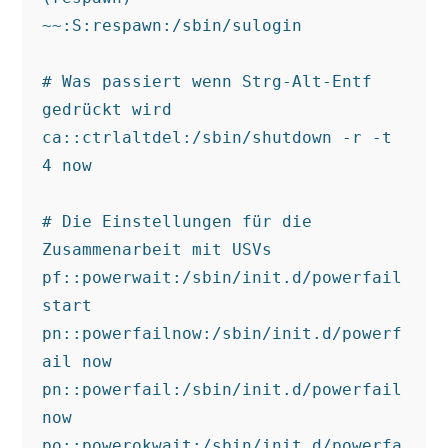
~~:S:respawn:/sbin/sulogin

# Was passiert wenn Strg-Alt-Entf 
gedrückt wird

ca::ctrlaltdel:/sbin/shutdown -r -t 
4 now

# Die Einstellungen für die 
Zusammenarbeit mit USVs 

pf::powerwait:/sbin/init.d/powerfail    
start

pn::powerfailnow:/sbin/init.d/powerf
ail now

pn::powerfail:/sbin/init.d/powerfail 
now

po::powerokwait:/sbin/init.d/powerfa