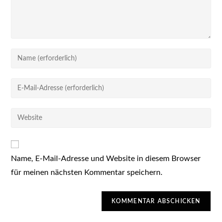
Gib
deinen
Namen
Gib
oder
deine
Benutzernamen
E-
Gib
zum
Mail-
deine
Kommentieren
Adresse
Website-
ein
zum
URL
Kommentieren
Name, E-Mail-Adresse und Website in diesem Browser
ein
ein
für meinen nächsten Kommentar speichern.
(optional)