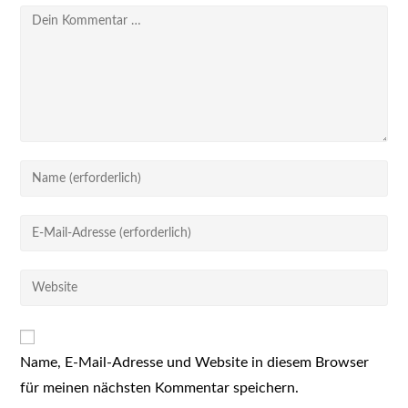
Kommentar
Gib
deinen
Namen
Gib
oder
deine
Benutzernamen
E-
Gib
zum
Mail-
deine
Kommentieren
Adresse
Website-
ein
zum
URL
Kommentieren
Name, E-Mail-Adresse und Website in diesem Browser
ein
ein
für meinen nächsten Kommentar speichern.
(optional)