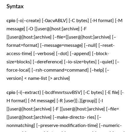
Syntax
cpio
{-o|–create} [-0acvABLV] [-C bytes] [-H format] [-M
message] [-O [[user@]host:]archive] [-F
[[user@]host:]archive] [–file=[[user@]host:]archive] [–
format=format] [–message=message] [–null] [–reset-
access-time] [–verbose] [–dot] [–append] [–block-
size=blocks] [–dereference] [–io-size=bytes] [–quiet] [–
force-local] [–rsh-command=command] [–help] [–
version] < name-list [> archive]
cpio
{-i|–extract} [-bcdfmnrtsuvBSV] [-C bytes] [-E file] [-
H format] [-M message] [-R [user][:.][group]] [-I
[[user@]host:]archive] [-F [[user@]host:]archive] [–file=
[[user@]host:]archive] [–make-directo- ries] [–
nonmatching] [–preserve-modification-time] [–numeric-