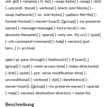
uid- gid] [–rename] [-t|–list] [–swap-bytes] [–swap] [–dot]
[–uncondi- tional] [–verbose] [–block-size=blocks] [–
swap-halfwords] [–io- size=bytes] [–pattern-file=file] [–
format=format] [–owner=[user][:.][group]] [–no-preserve-
owner] [–message=message] [–force-local] [–no-
absolute-filenames] [–sparse] [–only-ver- ify-crc] [–quiet]
[–rsh-command=command] [–help] [–version] [pat-
tern…] [< archive]
cpio
{-p|–pass-through} [-0adlmuvLV] [-R [user][:.]
[group]] [–null] [–reset-access-time] [–make-directories]
[–link] [–quiet] [–pre- serve-modification-time] [–
unconditional] [–verbose] [–dot] [–dereference] [–
owner=[user][:.][group]] [–no-preserve-owner] [–sparse]
[–help] [–version] destination-directory < name-list
Beschreibung