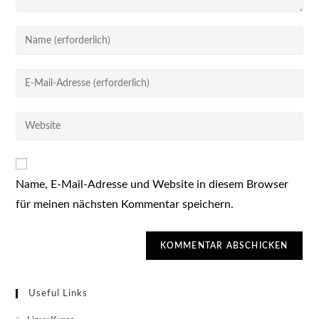
Gib
deinen
Namen
Gib
oder
deine
Benutzernamen
E-
Gib
zum
Mail-
deine
Kommentieren
Adresse
Website-
ein
zum
URL
Kommentieren
Name, E-Mail-Adresse und Website in diesem Browser
ein
ein
für meinen nächsten Kommentar speichern.
(optional)
Useful Links