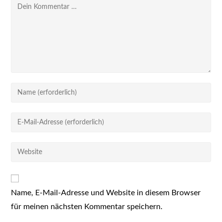
Kommentar
Gib
deinen
Namen
Gib
oder
deine
Benutzernamen
E-
Gib
zum
Mail-
deine
Kommentieren
Adresse
Website-
ein
zum
URL
Kommentieren
Name, E-Mail-Adresse und Website in diesem Browser
ein
ein
für meinen nächsten Kommentar speichern.
(optional)