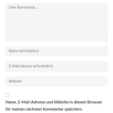
Kommentar
Gib
deinen
Namen
Gib
oder
deine
Benutzernamen
E-
Gib
zum
Mail-
deine
Kommentieren
Adresse
Website-
ein
zum
URL
Kommentieren
Name, E-Mail-Adresse und Website in diesem Browser
ein
ein
für meinen nächsten Kommentar speichern.
(optional)