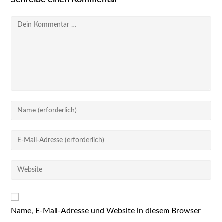
Schreibe einen Kommentar
Kommentar
Gib
deinen
Namen
Gib
oder
deine
Benutzernamen
E-
Gib
zum
Mail-
deine
Kommentieren
Adresse
Website-
ein
zum
URL
Kommentieren
Name, E-Mail-Adresse und Website in diesem Browser
ein