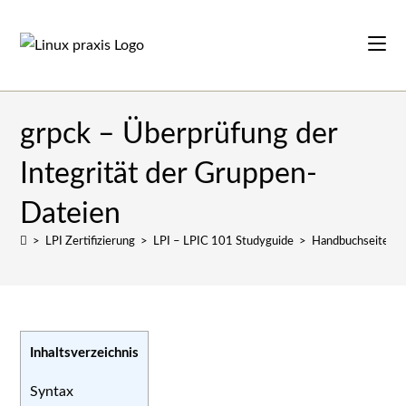
Zum
Inhalt
springen
grpck – Überprüfung der
Integrität der Gruppen-
Dateien
>
LPI Zertifizierung
>
LPI – LPIC 101 Studyguide
>
Handbuchseiten
Inhaltsverzeichnis
Syntax