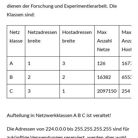
dienen der Forschung und Experimentierarbeit. Die
Klassen sind:
Netz
Netzadressen
Hostadressen
Max
Max
klasse
breite
breite
Anzahl
Anzahl
Netze
Hosts/
A
1
3
126
16777
B
2
2
16382
65534
C
3
1
2097150
254
Aufteilung in Netzwerkklassen A B C ist veraltet!
Die Adressen von 224.0.0.0 bis 255.255.255.255 sind für
zukünftige Verwendungen reserviert, werden aber wohl