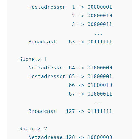
     Hostadressen  1 -> 00000001

                   2 -> 00000010

                   3 -> 00000011

                          ...

     Broadcast    63 -> 00111111

  Subnetz 1

     Netzadresse  64 -> 01000000

     Hostadressen 65 -> 01000001

                  66 -> 01000010

                  67 -> 01000011

                          ...

     Broadcast   127 -> 01111111

  Subnetz 2

     Netzadresse 128 -> 10000000
