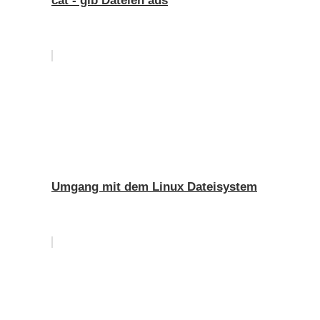
cat - gib Dateien aus
Umgang mit dem Linux Dateisystem