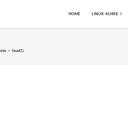
HOME
LINUX-KURSE
ehle
>
head(1)