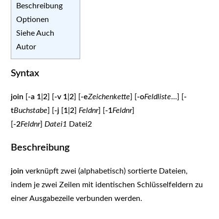
Beschreibung
Optionen
Siehe Auch
Autor
Syntax
join
[
-a 1
|
2
] [
-v 1
|
2
] [
-e
Zeichenkette
] [
-o
Feldliste
…] [
-
t
Buchstabe
] [
-j
[
1
|
2
]
Feldnr
] [
-1
Feldnr
]
[
-2
Feldnr
]
Datei1
Datei2
Beschreibung
join
verknüpft zwei (alphabetisch) sortierte Dateien,
indem je zwei Zeilen mit identischen Schlüsselfeldern zu
einer Ausgabezeile verbunden werden.