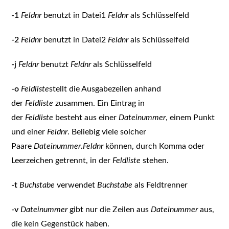
-1
Feldnr
benutzt in Datei1
Feldnr
als Schlüsselfeld
-2
Feldnr
benutzt in Datei2
Feldnr
als Schlüsselfeld
-j
Feldnr
benutzt
Feldnr
als Schlüsselfeld
-o
Feldliste
stellt die Ausgabezeilen anhand
der
Feldliste
zusammen. Ein Eintrag in
der
Feldliste
besteht aus einer
Dateinummer
, einem Punkt
und einer
Feldnr
. Beliebig viele solcher
Paare
Dateinummer
.
Feldnr
können, durch Komma oder
Leerzeichen getrennt, in der
Feldliste
stehen.
-t
Buchstabe
verwendet
Buchstabe
als Feldtrenner
-v
Dateinummer
gibt nur die Zeilen aus
Dateinummer
aus,
die kein Gegenstück haben.