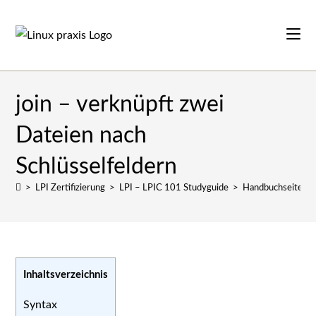
Zum
Inhalt
springen
join – verknüpft zwei
Dateien nach
Schlüsselfeldern
>
LPI Zertifizierung
>
LPI – LPIC 101 Studyguide
>
Handbuchseiten
Inhaltsverzeichnis
Syntax