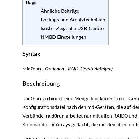
Bugs
Ähnliche Beiträge
Backups und Archivtechniken
lsusb - Zeigt alle USB-Geräte
NMBD Einstellungen
Syntax
raid0run
[
Optionen
]
RAID-Gerätedatei(en)
Beschreibung
raid0run
verbindet eine Menge blockorientierter Gerä
Konfigurationsdatei nach den md-Geräten, die auf de
Verbünde.
raid0run
arbeitet nur mit alten RAID0 und 
Kommando für Arrays gedacht, die mit den alten mdto