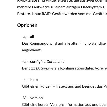
RAID-Gräte sind virtuelle Geräte, die aus zwei oder 
mehrere Laufwerke zu einem einzigen Dateisystem z
Restore. Linux RAID-Geräte werden vom md-Gerätetre
Optionen
-a, --all
Das Kommando wird auf alle alten (nicht-ständigen
angewandt.
-c, --configfile
Dateiname
Benutzt
Dateiname
als Konfigurationsdatei. Voreinge
-h, --help
Gibt einen kurzen Hilfstext aus und beendet das 
-V, --version
Gibt eine kurzen Versionsinformation aus und be