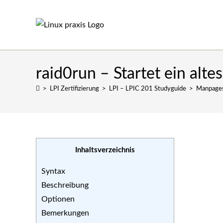
Zum
Inhalt
springen
raid0run – Startet ein alt
>
LPI Zertifizierung
>
LPI – LPIC 201 Studyguide
>
Manpage
Inhaltsverzeichnis
Syntax
Beschreibung
Optionen
Bemerkungen