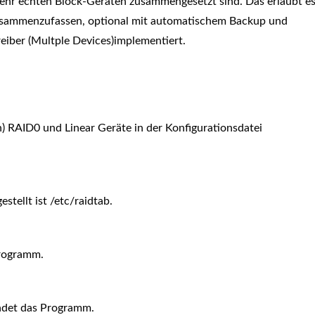
mehr echten Block-Geräten zusammengesetzt sind. Das erlaubt es
usammenzufassen, optional mit automatischem Backup und
iber (Multple Devices)implementiert.
) RAID0 und Linear Geräte in der Konfigurationsdatei
stellt ist /etc/raidtab.
Programm.
endet das Programm.