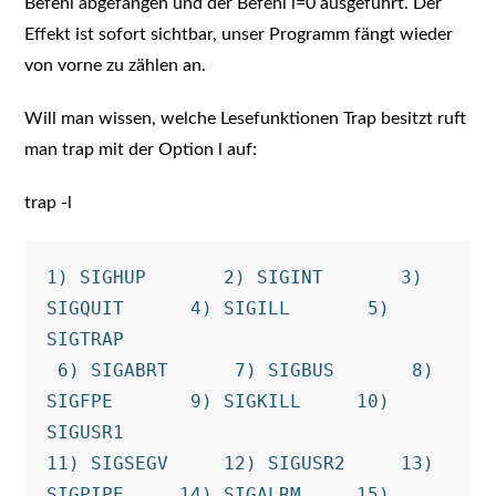
Befehl abgefangen und der Befehl i=0 ausgeführt. Der
Effekt ist sofort sichtbar, unser Programm fängt wieder
von vorne zu zählen an.
Will man wissen, welche Lesefunktionen Trap besitzt ruft
man trap mit der Option l auf:
trap -l
1) SIGHUP       2) SIGINT       3) 
SIGQUIT      4) SIGILL       5) 
SIGTRAP

 6) SIGABRT      7) SIGBUS       8) 
SIGFPE       9) SIGKILL     10) 
SIGUSR1

11) SIGSEGV     12) SIGUSR2     13) 
SIGPIPE     14) SIGALRM     15) 