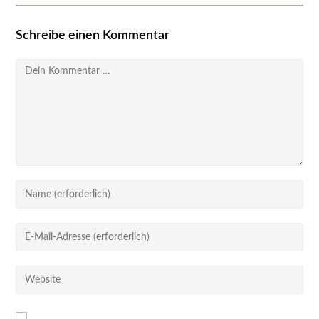
Schreibe einen Kommentar
Kommentar
Gib
deinen
Namen
Gib
oder
deine
Benutzernamen
E-
Gib
zum
Mail-
deine
Kommentieren
Adresse
Website-
ein