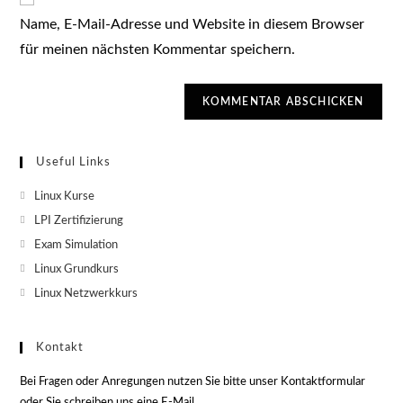
zum
URL
Kommentieren
Name, E-Mail-Adresse und Website in diesem Browser
ein
ein
für meinen nächsten Kommentar speichern.
(optional)
Useful Links
Linux Kurse
LPI Zertifizierung
Exam Simulation
Linux Grundkurs
Linux Netzwerkkurs
Kontakt
Bei Fragen oder Anregungen nutzen Sie bitte unser Kontaktformular
oder Sie schreiben uns eine E-Mail