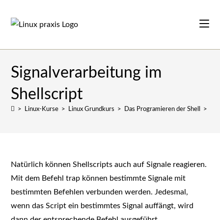
Zum
Inhalt
springen
Signalverarbeitung im
Shellscript
>
Linux-Kurse
>
Linux Grundkurs
>
Das Programieren der Shell
>
Sig
Natürlich können Shellscripts auch auf Signale reagieren.
Mit dem Befehl trap können bestimmte Signale mit
bestimmten Befehlen verbunden werden. Jedesmal,
wenn das Script ein bestimmtes Signal auffängt, wird
dann der entsprechende Befehl ausgeführt.