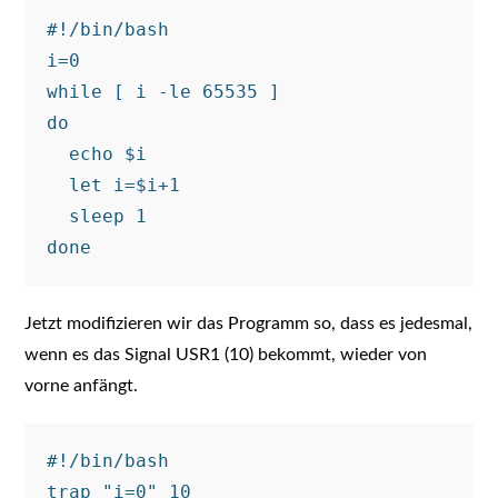
#!/bin/bash

i=0

while [ i -le 65535 ]

do

  echo $i

  let i=$i+1

  sleep 1

Jetzt modifizieren wir das Programm so, dass es jedesmal,
wenn es das Signal USR1 (10) bekommt, wieder von
vorne anfängt.
#!/bin/bash

trap "i=0" 10
