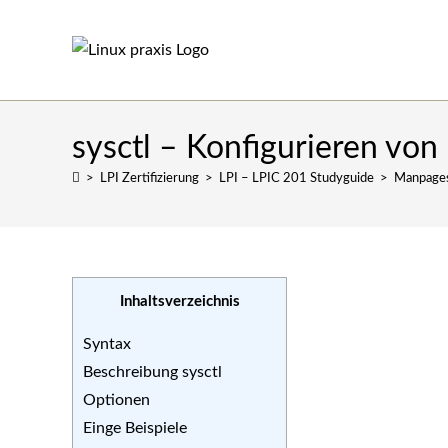
Zum
Inhalt
springen
sysctl – Konfigurieren vo
>
LPI Zertifizierung
>
LPI – LPIC 201 Studyguide
>
Manpage
Inhaltsverzeichnis
Syntax
Beschreibung sysctl
Optionen
Einge Beispiele