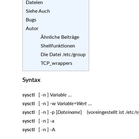
Dateien
Siehe Auch
Bugs
Autor
Ähnliche Beiträge
Shellfunktionen
Die Datei /etc/group
TCP_wrappers
Syntax
sysctl
[ -n ]
Variable
…
sysctl
[ -n ] -w
Variable=Wert
…
sysctl
[ -n ] -p [
Dateiname
] (voreingestellt ist /etc/s
sysctl
[ -n ] -a
sysctl
[ -n ] -A