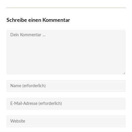
Schreibe einen Kommentar
Kommentar
Gib
deinen
Namen
Gib
oder
deine
Benutzernamen
E-
Gib
zum
Mail-
deine
Kommentieren
Adresse