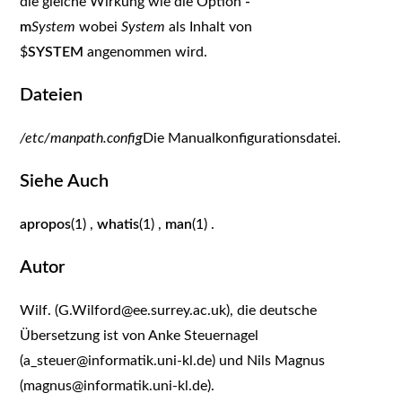
die gleiche Wirkung wie die Option
-
m
System
wobei
System
als Inhalt von
$
SYSTEM
angenommen wird.
Dateien
/etc/manpath.config
Die Manualkonfigurationsdatei.
Siehe Auch
apropos
(1) ,
whatis
(1) ,
man
(1) .
Autor
Wilf. (G.Wilford@ee.surrey.ac.uk), die deutsche
Übersetzung ist von Anke Steuernagel
(a_steuer@informatik.uni-kl.de) und Nils Magnus
(magnus@informatik.uni-kl.de).