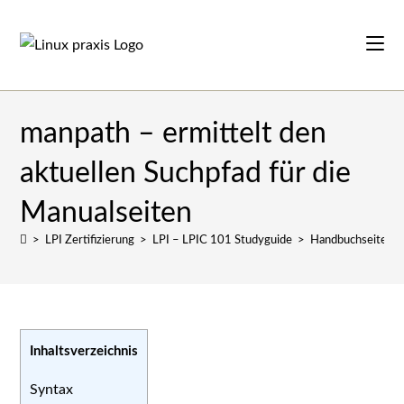
Zum
Inhalt
springen
manpath – ermittelt den
aktuellen Suchpfad für die
Manualseiten
>
LPI Zertifizierung
>
LPI – LPIC 101 Studyguide
>
Handbuchseiten
Inhaltsverzeichnis
Syntax