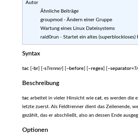
Autor
Ähnliche Beiträge
groupmod - Ändern einer Gruppe
Wartung eines Linux Dateisystems
raid0run - Startet ein altes (superblockloses
Syntax
tac
[
-br
] [
-s
Trenner
] [
–before
] [
–regex
] [
–separator=
T
Beschreibung
tac
arbeitet in vieler Hinsicht wie
cat
, es werden die 
letzte zuerst. Als Feldtrenner dient das Zeilenende, 
gezählt, das er abschließt, also an dessen Ende ausge
Optionen