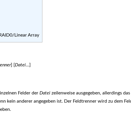
) RAID0/Linear Array
renner
] [
Datei
…]
einzelnen Felder der
Datei
zeilenweise ausgegeben, allerdings das
wenn kein anderer angegeben ist. Der Feldtrenner wird zu dem Fel
geben.